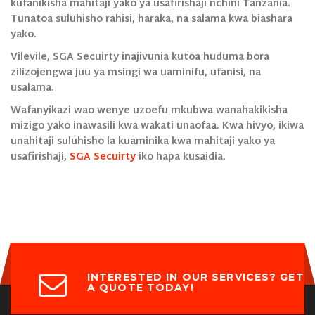
kufanikisha mahitaji yako ya usafirishaji nchini Tanzania.
Tunatoa suluhisho rahisi, haraka, na salama kwa biashara
yako.
Vilevile, SGA Secuirty inajivunia kutoa huduma bora
zilizojengwa juu ya msingi wa uaminifu, ufanisi, na
usalama.
Wafanyikazi wao wenye uzoefu mkubwa wanahakikisha
mizigo yako inawasili kwa wakati unaofaa. Kwa hivyo, ikiwa
unahitaji suluhisho la kuaminika kwa mahitaji yako ya
usafirishaji,
SGA Secuirty
iko hapa kusaidia.
INTERESTED IN OUR SERVICES? GET
A QUOTE TODAY!