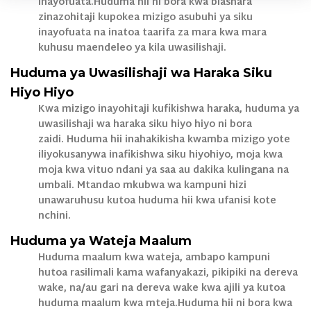
inayofuata.Huduma hii ni bora kwa biashara
zinazohitaji kupokea mizigo asubuhi ya siku
inayofuata na inatoa taarifa za mara kwa mara
kuhusu maendeleo ya kila uwasilishaji.
Huduma ya Uwasilishaji wa Haraka Siku
Hiyo Hiyo
Kwa mizigo inayohitaji kufikishwa haraka, huduma ya
uwasilishaji wa haraka siku hiyo hiyo ni bora
zaidi. Huduma hii inahakikisha kwamba mizigo yote
iliyokusanywa inafikishwa siku hiyohiyo, moja kwa
moja kwa vituo ndani ya saa au dakika kulingana na
umbali. Mtandao mkubwa wa kampuni hizi
unawaruhusu kutoa huduma hii kwa ufanisi kote
nchini.
Huduma ya Wateja Maalum
Huduma maalum kwa wateja, ambapo kampuni
hutoa rasilimali kama wafanyakazi, pikipiki na dereva
wake, na/au gari na dereva wake kwa ajili ya kutoa
huduma maalum kwa mteja.Huduma hii ni bora kwa