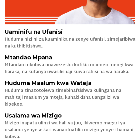
Uaminifu na Ufanisi
Huduma hizi ni za kuaminika na zenye ufanisi, zimejaribiwa
na kuthibitishwa.
Mtandao Mpana
Mtandao mkubwa unawezesha kufikia maeneo mengi kwa
haraka, na kufanya uwasilishaji kuwa rahisi na wa haraka.
Huduma Maalum kwa Wateja
Huduma zinazotolewa zimebinafsishwa kulingana na
mahitaji maalum ya mteja, kuhakikisha uangalizi wa
kipekee.
Usalama wa Mizigo
Mizigo inapata ulinzi wa hali ya juu, ikiwemo magari ya
usalama yenye askari wanaofuatilia mizigo yenye thamani
kubwa.