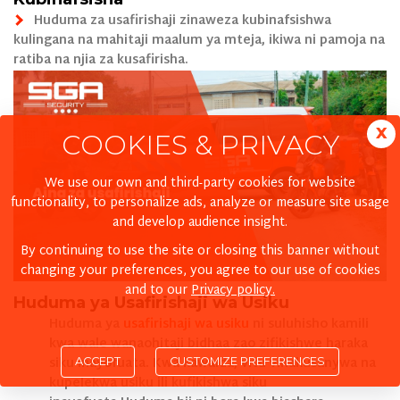
Huduma za usafirishaji zinaweza kubinafsishwa
kulingana na mahitaji maalum ya mteja, ikiwa ni pamoja na
ratiba na njia za kusafirisha.
x
COOKIES & PRIVACY
We use our own and third-party cookies for website
functionality, to personalize ads, analyze or measure site usage
and develop audience insight.
By continuing to use the site or closing this banner without
changing your preferences, you agree to our use of cookies
and to our
Privacy policy.
Huduma ya Usafirishaji wa Usiku
Huduma ya
usafirishaji wa usiku
ni suluhisho kamili
kwa wale wanaohitaji bidhaa zao zifikishwe haraka
siku inayofuata. Kwa kawaida, vitu vinakusanywa na
ACCEPT
kupelekwa usiku ili kufikishwa siku