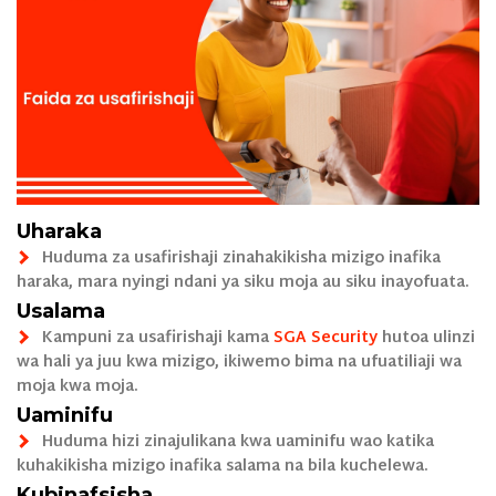
Uharaka
Huduma za usafirishaji zinahakikisha mizigo inafika
haraka, mara nyingi ndani ya siku moja au siku inayofuata.
Usalama
Kampuni za usafirishaji kama
SGA Security
hutoa ulinzi
wa hali ya juu kwa mizigo, ikiwemo bima na ufuatiliaji wa
moja kwa moja.
Uaminifu
Huduma hizi zinajulikana kwa uaminifu wao katika
kuhakikisha mizigo inafika salama na bila kuchelewa.
Kubinafsisha